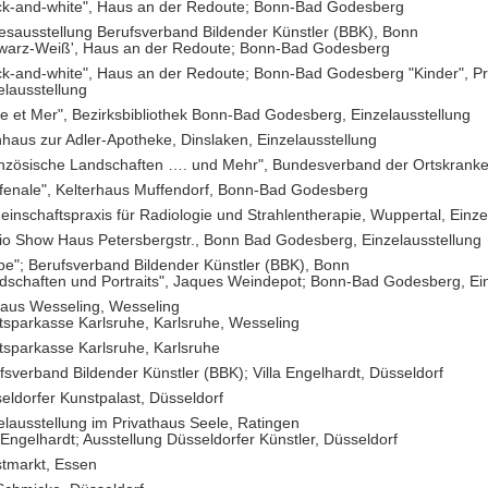
ck-and-white", Haus an der Redoute; Bonn-Bad Godesberg
esausstellung Berufsverband Bildender Künstler (BBK), Bonn
warz-Weiß', Haus an der Redoute; Bonn-Bad Godesberg
ck-and-white", Haus an der Redoute; Bonn-Bad Godesberg "Kinder", P
elausstellung
re et Mer", Bezirksbibliothek Bonn-Bad Godesberg, Einzelausstellung
haus zur Adler-Apotheke, Dinslaken, Einzelausstellung
nzösische Landschaften …. und Mehr", Bundesverband der Ortskranke
fenale", Kelterhaus Muffendorf, Bonn-Bad Godesberg
inschaftspraxis für Radiologie und Strahlentherapie, Wuppertal, Einze
io Show Haus Petersbergstr., Bonn Bad Godesberg, Einzelausstellung
be"; Berufsverband Bildender Künstler (BBK), Bonn
dschaften und Portraits", Jaques Weindepot; Bonn-Bad Godesberg, Ein
aus Wesseling, Wesseling
tsparkasse Karlsruhe, Karlsruhe, Wesseling
tsparkasse Karlsruhe, Karlsruhe
fsverband Bildender Künstler (BBK); Villa Engelhardt, Düsseldorf
eldorfer Kunstpalast, Düsseldorf
elausstellung im Privathaus Seele, Ratingen
a Engelhardt; Ausstellung Düsseldorfer Künstler, Düsseldorf
tmarkt, Essen