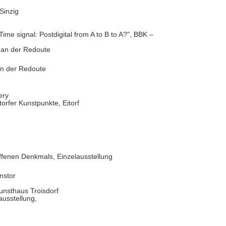
Sinzig
me signal: Postdigital from A to B to A?", BBK –
 an der Redoute
an der Redoute
ery
er Kunstpunkte, Eitorf
fenen Denkmals, Einzelausstellung
nstor
unsthaus Troisdorf
usstellung,