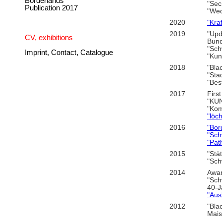
Borderlands
"Sec
Publication 2017
"Wec
2020
"Kra
2019
"Upd
CV, exhibitions
Bund
"Sch
Imprint, Contact, Catalogue
"Kun
2018
"Bla
"Sta
"Bes
2017
Firs
"KUN
"Kom
"löc
2016
"Bor
"Sch
"Pat
2015
"Stä
"Sch
2014
Awar
"Sch
40-J
"Aus
2012
"Bla
Mais