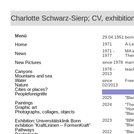
Charlotte Schwarz-Sierp; CV, exhibitio
Menü
29.04.1951
born
1971
A-Le
Home
1971 -
MA i
News
1977
Thei
since 1978
marr
New Pictures
1978 -
teac
Canyons
2013
Mountains and sea
since
Free
Water
02/2013
Nature
Cities or places?
Peopleforeignlife
2025
"Bla
Paintings
2024
"The
Graphic art
"Hom
Photographs, collages, objects
"Bla
2023
"BBK
Exhibition: Universitätsklinik Bonn
"Bla
exhibition "KraftLininen -- FormenKraft"
Pathways
2022
"Bla