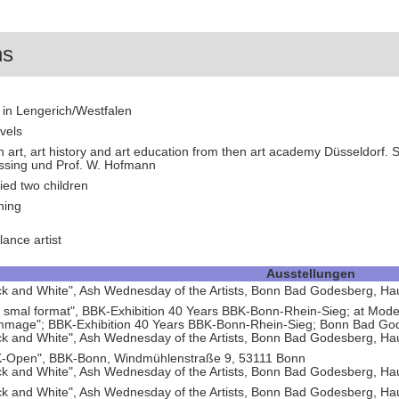
ns
 in Lengerich/Westfalen
vels
n art, art history and art education from then art academy Düsseldorf. Su
ssing und Prof. W. Hofmann
ied two children
hing
lance artist
Ausstellungen
ck and White", Ash Wednesday of the Artists, Bonn Bad Godesberg, H
 smal format", BBK-Exhibition 40 Years BBK-Bonn-Rhein-Sieg; at M
mage"; BBK-Exhibition 40 Years BBK-Bonn-Rhein-Sieg; Bonn Bad Go
ck and White", Ash Wednesday of the Artists, Bonn Bad Godesberg, H
-Open", BBK-Bonn, Windmühlenstraße 9, 53111 Bonn
ck and White", Ash Wednesday of the Artists, Bonn Bad Godesberg, H
ck and White", Ash Wednesday of the Artists, Bonn Bad Godesberg, H