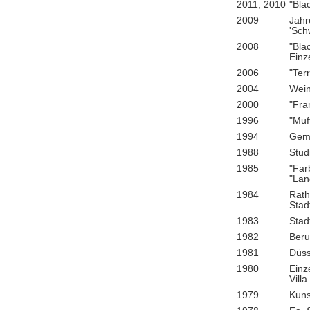
2011; 2010
"Bla
2009
Jahr
'Sch
2008
"Bla
Einz
2006
"Ter
2004
Wein
2000
"Fra
1996
"Muf
1994
Geme
1988
Stud
1985
"Far
"Lan
1984
Rath
Stad
1983
Stad
1982
Beru
1981
Düss
1980
Einz
Vill
1979
Kuns