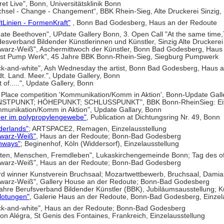
ret Live", Bonn, Universitätsklinik Bonn
hsel - Change - Changement“, BBK Rhein-Sieg, Alte Druckerei Sinzig, 
ftLinien - FormenKraft"
, Bonn Bad Godesberg, Haus an der Redoute
ate Beethoven", UPdate Gallery Bonn, 3. Open Call "At the same time,Ti
esverband Bildender Künstlerinnen und Künstler, Sinzig Alte Druckerei
warz-Weiß", Aschermittwoch der Künstler, Bonn Bad Godesberg, Haus
st Pump Werk", 45 Jahre BBK Bonn-Rhein-Sieg, Siegburg Pumpwerk
ck-and-white", Ash Wednesday the artist, Bonn Bad Godesberg, Haus 
dt. Land. Meer.", Update Gallery, Bonn
t of.....", Update Gallery, Bonn
t Place competition 'Kommunikation/Komm in Aktion', Bonn-Update Gall
STPUNKT; HÖHEPUNKT; SCHLUSSPUNKT", BBK Bonn-RheinSieg: Eitorf
munikation/Komm in Aktion", Update Gallary, Bonn
her im polypropylengewebe"
, Publication at Dichtungsring Nr. 49, Bonn
derlands"
; ARTSPACE2, Remagen, Einzelausstellung
warz-Weiß"
, Haus an der Redoute; Bonn-Bad Godesberg
hways"
; Beginenhof, Köln (Widdersorf), Einzelausstellung
tten, Menschen, Fremdleben", Lukaskirchengemeinde Bonn; Tag des of
warz-Weiß", Haus an der Redoute; Bonn-Bad Godesberg
d winner Kunstverein Bruchsaal; Mozartwettbewerb, Bruchsaal, Damia
warz-Weiß", Gallery House an der Redoute; Bonn-Bad Godesberg
ahre Berufsverband Bildender Künstler (BBK), Jubiläumsausstellung; K
lotungen"
, Galerie Haus an der Redoute, Bonn-Bad Godesberg, Einzela
ck-and-white", Haus an der Redoute; Bonn-Bad Godesberg
on Alégra, St Genis des Fontaines, Frankreich, Einzelausstellung