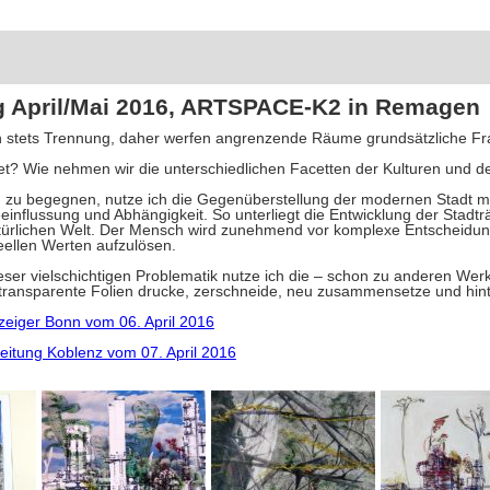
"
g April/Mai 2016, ARTSPACE-K2 in Remagen
stets Trennung, daher werfen angrenzende Räume grundsätzliche Frage
tet? Wie nehmen wir die unterschiedlichen Facetten der Kulturen und
zu begegnen, nutze ich die Gegenüberstellung der modernen Stadt mi
eeinflussung und Abhängigkeit. So unterliegt die Entwicklung der Stad
atürlichen Welt. Der Mensch wird zunehmend vor komplexe Entscheidung
eellen Werten aufzulösen.
eser vielschichtigen Problematik nutze ich die – schon zu anderen Werk
 transparente Folien drucke, zerschneide, neu zusammensetze und hin
zeiger Bonn vom 06. April 2016
zeitung Koblenz vom 07. April 2016