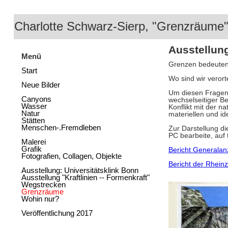
Charlotte Schwarz-Sierp, "Grenzräume
Ausstellun
Menü
Grenzen bedeuten 
Start
Wo sind wir veror
Neue Bilder
Um diesen Fragen 
Canyons
wechselseitiger B
Wasser
Konflikt mit der n
Natur
materiellen und id
Stätten
Menschen-.Fremdleben
Zur Darstellung di
PC bearbeite, auf
Malerei
Grafik
Bericht Generalan
Fotografien, Collagen, Objekte
Bericht der Rhein
Ausstellung: Universitätsklink Bonn
Ausstellung "Kraftlinien -- Formenkraft"
Wegstrecken
Grenzräume
Wohin nur?
Veröffentlichung 2017