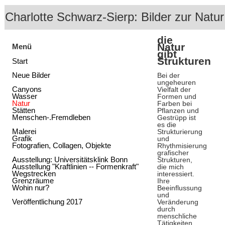
Charlotte Schwarz-Sierp: Bilder zur Natur
die
Natur
Menü
gibt
Strukturen
Start
Neue Bilder
Bei der
ungeheuren
Canyons
Vielfalt der
Wasser
Formen und
Natur
Farben bei
Stätten
Pflanzen und
Menschen-.Fremdleben
Gestrüpp ist
es die
Malerei
Strukturierung
Grafik
und
Fotografien, Collagen, Objekte
Rhythmisierung
grafischer
Ausstellung: Universitätsklink Bonn
Strukturen,
Ausstellung "Kraftlinien -- Formenkraft"
die mich
Wegstrecken
interessiert.
Grenzräume
Ihre
Wohin nur?
Beeinflussung
und
Veröffentlichung 2017
Veränderung
durch
menschliche
Tätigkeiten,